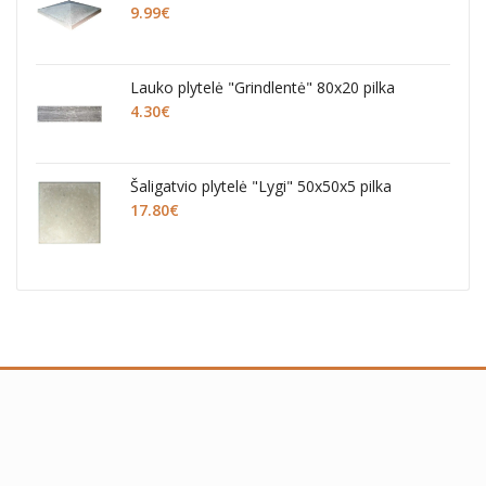
9
€
pilka
14.40
€
ko plytelė "Grindlentė" 80x20 pilka
Šaligatvio pl
0
€
pilkos
16.20
€
igatvio plytelė "Lygi" 50x50x5 pilka
Šaligatvio pl
80
€
pilkos
14.40
€