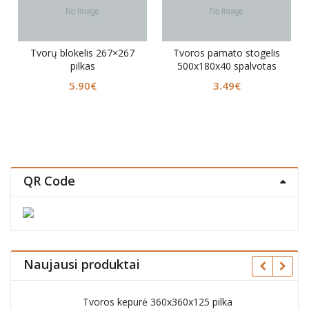
Tvoros
orų blokelis 267×267
Tvoros pamato stogelis
390x
pilkas
500x180x40 spalvotas
5.90
€
3.49
€
QR Code
Naujausi produktai
ros kepurė 360x360x125 pilka
Šaligatvio pl