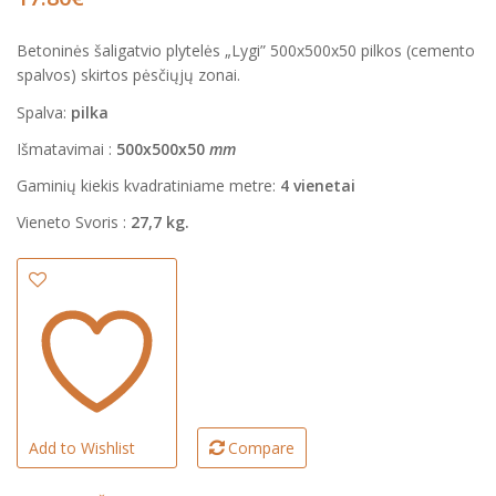
€
€
Betoninės šaligatvio plytelės „Lygi” 500x500x50 pilkos (cemento
spalvos) skirtos pėsčiųjų zonai.
Spalva:
pilka
Išmatavimai :
500x500x50
mm
Gaminių kiekis kvadratiniame metre:
4 vienetai
Vieneto Svoris :
27,7 kg
.
Add to Wishlist
Compare