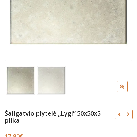
Šaligatvio plytelė „Lygi” 50x50x5
pilka
17.80
€