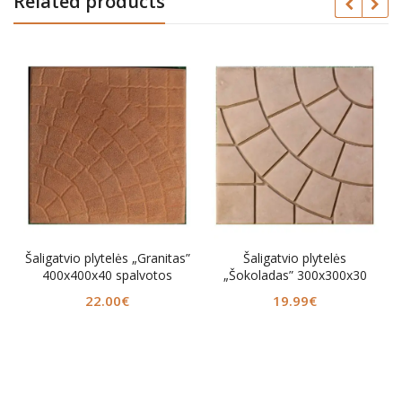
Related products
igatvio plytelės „Granitas”
Šaligatvio plytelės
Šalig
400x400x40 spalvotos
„Šokoladas” 300x300x30
ornam
spalvotos
22.00
€
19.99
€