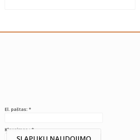
El. paštas: *
Klausimas : *
SLAPUKŲ NAUDOJIMO