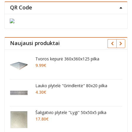
QR Code
Naujausi produktai
ros kepurė 360x360x125 pilka
Šaligatvio pl
9
€
pilka
14.40
€
ko plytelė "Grindlentė" 80x20 pilka
Šaligatvio pl
0
€
pilkos
16.20
€
igatvio plytelė "Lygi" 50x50x5 pilka
Šaligatvio pl
80
€
pilkos
14.40
€