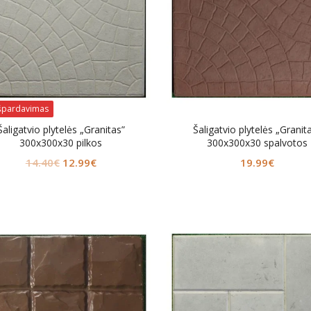
špardavimas
Šaligatvio plytelės „Granitas”
Šaligatvio plytelės „Granit
300x300x30 pilkos
300x300x30 spalvotos
Original
Current
14.40
€
12.99
€
19.99
€
price
price
was:
is:
14.40€.
12.99€.