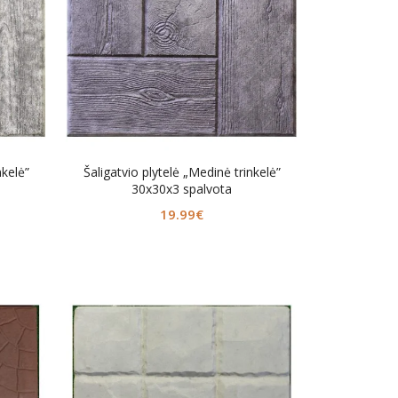
nkelė”
Šaligatvio plytelė „Medinė trinkelė”
30x30x3 spalvota
19.99
€