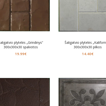
aligatvio plytelės „Grindinys”
Šaligatvio plytelės „Kaliforn
300x300x30 spalvotos
300x300x30 pilkos
19.99
€
14.40
€