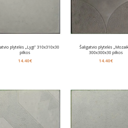
gatvio plytelės „Lygi” 310x310x30
Šaligatvio plytelės „Mozai
pilkos
300x300x30 pilkos
14.40
€
14.40
€