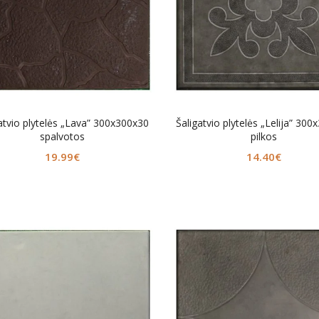
atvio plytelės „Lava” 300x300x30
Šaligatvio plytelės „Lelija” 30
spalvotos
pilkos
19.99
€
14.40
€