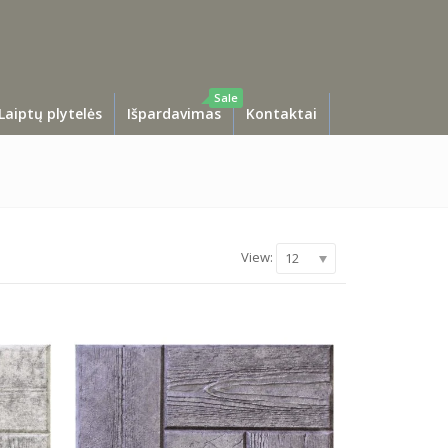
Sale
Laiptų plytelės
Išpardavimas
Kontaktai
View:
12