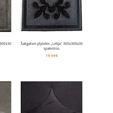
0x300x30
Šaligatvio plytelės „Lelija” 300x300x30
spalvotos
19.99
€