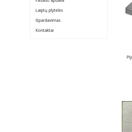
Fasado apdaila
Laiptų plytelės
Išpardavimas
Kontaktai
Pl