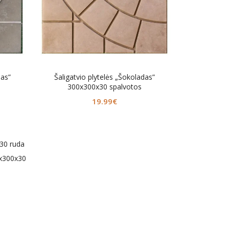
das”
Šaligatvio plytelės „Šokoladas”
300x300x30 spalvotos
19.99
€
0x300x30