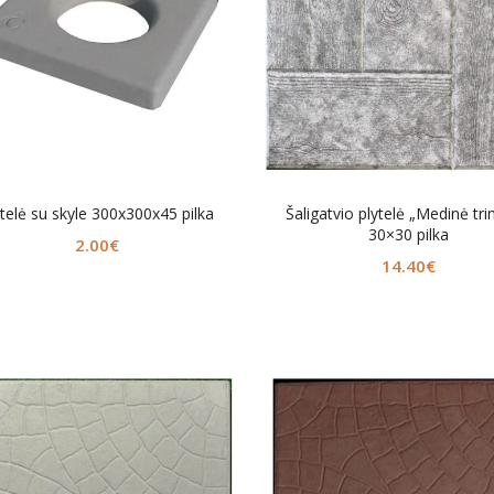
ytelė su skyle 300x300x45 pilka
Šaligatvio plytelė „Medinė tri
30×30 pilka
2.00
€
14.40
€