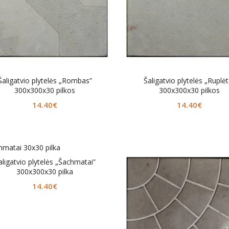
Šaligatvio plytelės „Rombas”
Šaligatvio plytelės „Ruplėt
300x300x30 pilkos
300x300x30 pilkos
14.40
€
14.40
€
aligatvio plytelės „Šachmatai”
300x300x30 pilka
14.40
€