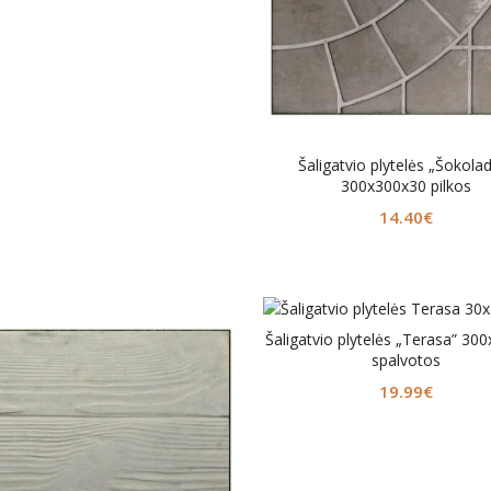
Šaligatvio plytelės „Šokola
300x300x30 pilkos
14.40
€
Šaligatvio plytelės „Terasa” 30
spalvotos
19.99
€