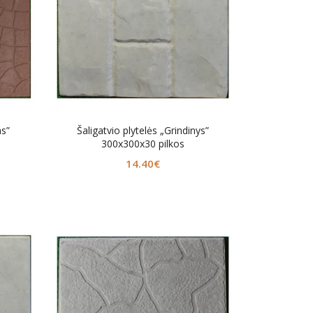
as”
Šaligatvio plytelės „Grindinys”
300x300x30 pilkos
14.40
€