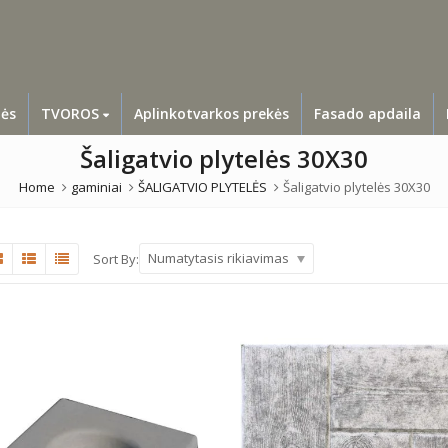
lės
TVOROS
Aplinkotvarkos prekės
Fasado apdaila
Šaligatvio plytelės 30X30
Home
gaminiai
ŠALIGATVIO PLYTELĖS
Šaligatvio plytelės 30X30
Numatytasis rikiavimas
Sort By: