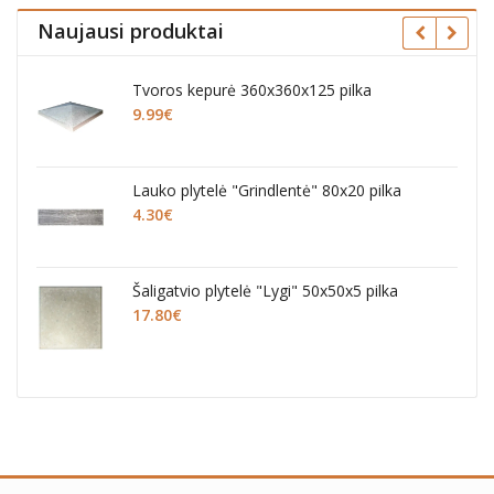
Naujausi produktai
Tvoros kepurė 360x360x125 pilka
Šaligatv
9.99
€
pilka
14.40
€
Lauko plytelė "Grindlentė" 80x20 pilka
Šaligatvi
4.30
€
pilkos
16.20
€
Šaligatvio plytelė "Lygi" 50x50x5 pilka
Šaligatvi
17.80
€
pilkos
14.40
€