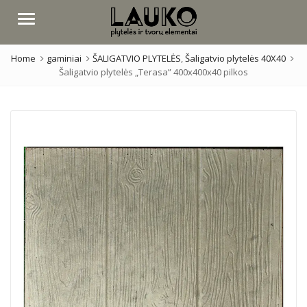
Menu
Home
gaminiai
ŠALIGATVIO PLYTELĖS
,
Šaligatvio plytelės 40X40
Šaligatvio plytelės „Terasa” 400x400x40 pilkos