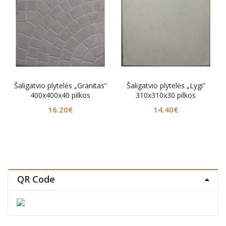
Šaligatvio plytelės „Granitas”
Šaligatvio plytelės „Lygi”
Šalig
400x400x40 pilkos
310x310x30 pilkos
16.20
€
14.40
€
QR Code